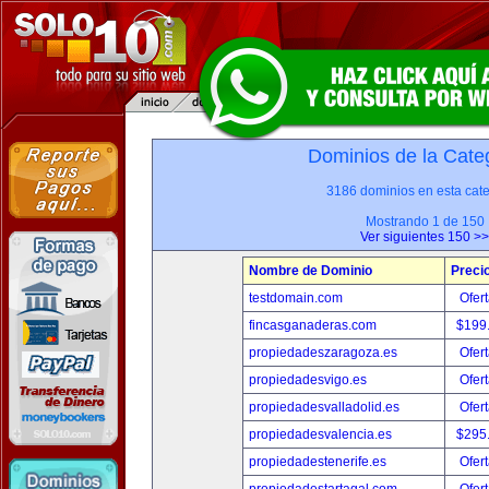
Dominios de la Categ
3186 dominios en esta cate
Mostrando 1 de 150
Ver siguientes 150 >>
Nombre de Dominio
Preci
testdomain.com
Ofert
fincasganaderas.com
$199
propiedadeszaragoza.es
Ofert
propiedadesvigo.es
Ofert
propiedadesvalladolid.es
Ofert
propiedadesvalencia.es
$295
propiedadestenerife.es
Ofert