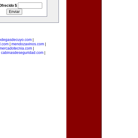
Ofrecido $
odegasdecuyo.com
|
l.com
|
mendozavinos.com
|
ymercadotecnia.com
|
|
cabinasdeseguridad.com
|