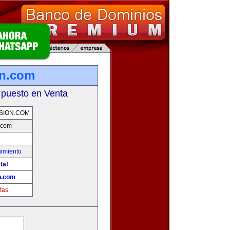
on.com
 puesto en Venta
SION.COM
.com
nimiento
ta!
n.com
tas