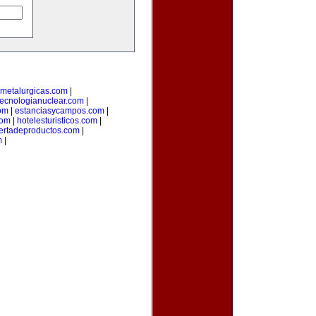
metalurgicas.com
|
tecnologianuclear.com
|
om
|
estanciasycampos.com
|
com
|
hotelesturisticos.com
|
ertadeproductos.com
|
m
|